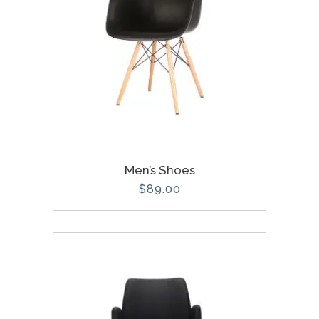
Men’s Shoes
$
89.00