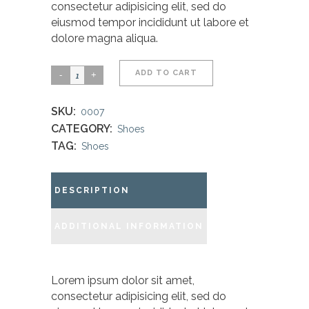
consectetur adipisicing elit, sed do
eiusmod tempor incididunt ut labore et
dolore magna aliqua.
White
ADD TO CART
Coffee
SKU:
Cups
0007
CATEGORY:
Shoes
quantity
TAG:
Shoes
DESCRIPTION
ADDITIONAL INFORMATION
Lorem ipsum dolor sit amet,
consectetur adipisicing elit, sed do